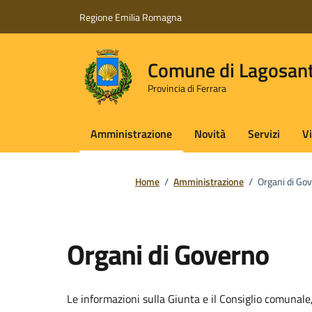
Vai ai contenuti
Vai al footer
Regione Emilia Romagna
Comune di Lagosan
Provincia di Ferrara
Amministrazione
Novità
Servizi
V
Home
/
Amministrazione
/
Organi di Go
Organi di Governo
Le informazioni sulla Giunta e il Consiglio comunale, 