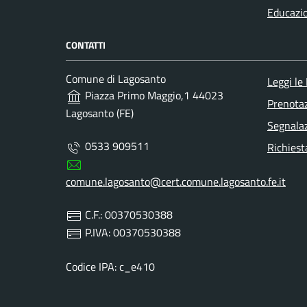
Educazi
CONTATTI
Comune di Lagosanto
Leggi le
Piazza Primo Maggio,1 44023
Prenota
Lagosanto (FE)
Segnalaz
0533 909511
Richiest
comune.lagosanto@cert.comune.lagosanto.fe.it
C.F.: 00370530388
P.IVA: 00370530388
Codice IPA: c_e410