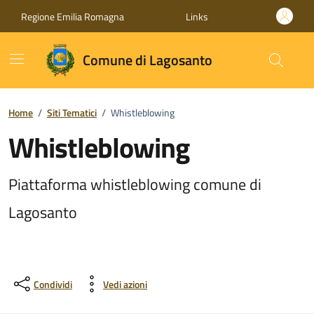
Vai ai contenuti
Vai al footer
Regione Emilia Romagna
Links
Comune di Lagosanto
Home
/
Siti Tematici
/
Whistleblowing
Whistleblowing
Piattaforma whistleblowing comune di
Lagosanto
Condividi
Vedi azioni