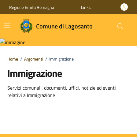
Vai ai contenuti
Vai al footer
Regione Emilia Romagna
Links
Comune di Lagosanto
Home
/
Argomenti
/
Immigrazione
Immigrazione
Dettagli dell'argomento
Servizi comunali, documenti, uffici, notizie ed eventi
relativi a Immigrazione