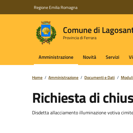
Vai ai contenuti
Vai al footer
Regione Emilia Romagna
Comune di Lagosan
Provincia di Ferrara
Amministrazione
Novità
Servizi
V
Home
/
Amministrazione
/
Documenti e Dati
/
Moduli
Richiesta di chius
Disdetta allacciamento illuminazione votiva cimite